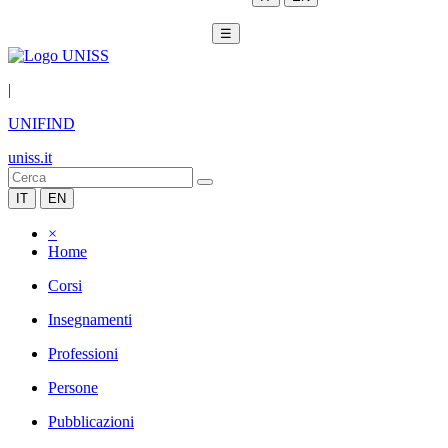
☰
|
UNIFIND
uniss.it
IT
EN
×
Home
Corsi
Insegnamenti
Professioni
Persone
Pubblicazioni