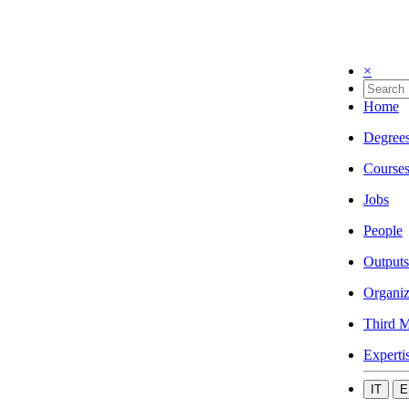
×
Home
Degree
Course
Jobs
People
Outputs
Organiz
Third M
Experti
IT
E