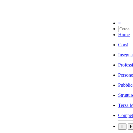
×
Home
Corsi
Insegna
Profess
Persone
Pubblic
Struttur
Terza M
Compet
IT
E