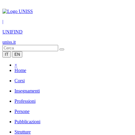
|
UNIFIND
uniss.it
IT
EN
×
Home
Corsi
Insegnamenti
Professioni
Persone
Pubblicazioni
Strutture