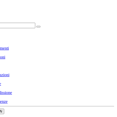
menti
ioni
azioni
e
issione
enze
N