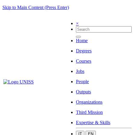
Skip to Main Content (Press Enter)
×
Home
Degrees
Courses
Jobs
People
Outputs
Organizations
Third Mission
Expertise & Skills
IT
EN