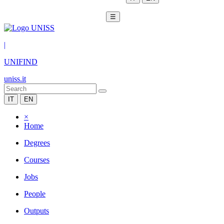
☰
|
UNIFIND
uniss.it
IT
EN
×
Home
Degrees
Courses
Jobs
People
Outputs