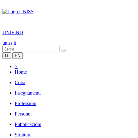
|
UNIFIND
uniss.it
IT
EN
×
Home
Corsi
Insegnamenti
Professioni
Persone
Pubblicazioni
Strutture