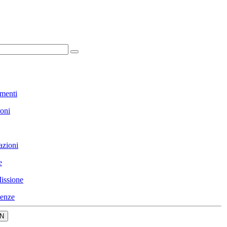
menti
ioni
azioni
e
issione
enze
N