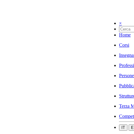
×
Home
Corsi
Insegna
Profess
Persone
Pubblic
Struttur
Terza M
Compet
IT
E