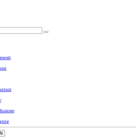
menti
ioni
azioni
e
issione
enze
N