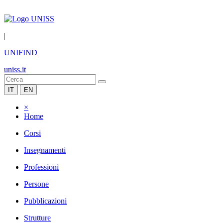
|
UNIFIND
uniss.it
IT
EN
×
Home
Corsi
Insegnamenti
Professioni
Persone
Pubblicazioni
Strutture