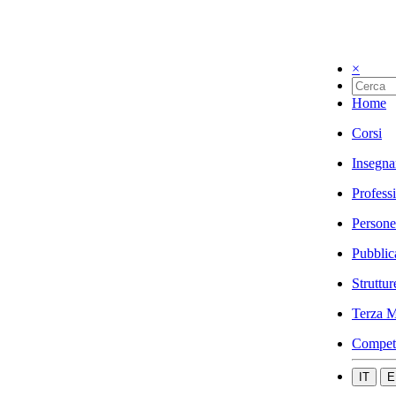
×
Home
Corsi
Insegna
Profess
Persone
Pubblic
Struttur
Terza M
Compet
IT
E