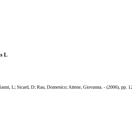
is L
; Nanni, L; Sicard, D; Rau, Domenico; Attene, Giovanna. - (2006), pp. 1