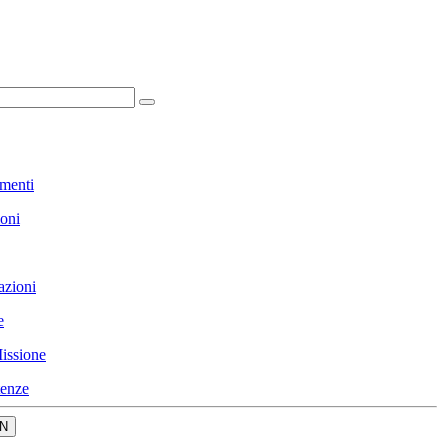
menti
ioni
azioni
e
issione
enze
N