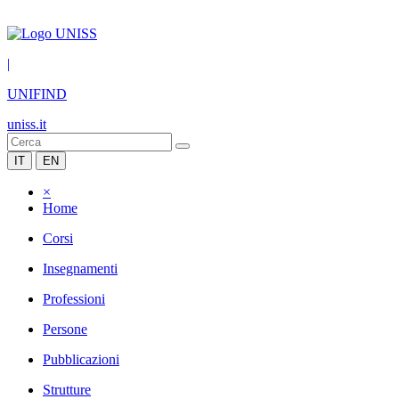
|
UNIFIND
uniss.it
IT
EN
×
Home
Corsi
Insegnamenti
Professioni
Persone
Pubblicazioni
Strutture