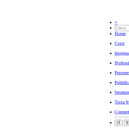
×
Home
Corsi
Insegna
Profess
Persone
Pubblic
Struttur
Terza M
Compet
IT
E