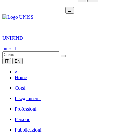
☰
|
UNIFIND
uniss.it
IT
EN
×
Home
Corsi
Insegnamenti
Professioni
Persone
Pubblicazioni