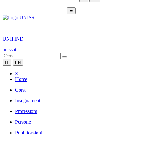
☰
|
UNIFIND
uniss.it
IT
EN
×
Home
Corsi
Insegnamenti
Professioni
Persone
Pubblicazioni