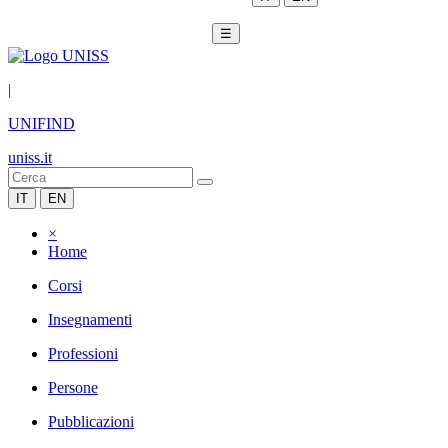
☰
|
UNIFIND
uniss.it
IT
EN
×
Home
Corsi
Insegnamenti
Professioni
Persone
Pubblicazioni