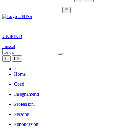
☰
|
UNIFIND
uniss.it
IT
EN
×
Home
Corsi
Insegnamenti
Professioni
Persone
Pubblicazioni