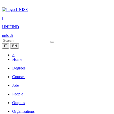
|
UNIFIND
uniss.it
IT
EN
×
Home
Degrees
Courses
Jobs
People
Outputs
Organizations