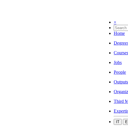
×
Home
Degree
Course
Jobs
People
Outputs
Organiz
Third M
Experti
IT
E