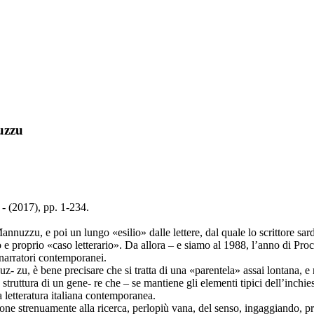
nuzzu
 - (2017), pp. 1-234.
Mannuzzu, e poi un lungo «esilio» dalle lettere, dal quale lo scrittore 
vero e proprio «caso letterario». Da allora – e siamo al 1988, l’anno di Pr
 narratori contemporanei.
nnuz- zu, è bene precisare che si tratta di una «parentela» assai lontana, 
 struttura di un gene- re che – se mantiene gli elementi tipici dell’inchie
a letteratura italiana contemporanea.
si pone strenuamente alla ricerca, perlopiù vana, del senso, ingaggiando,