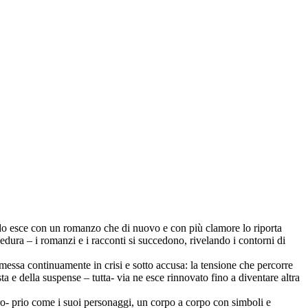
sardo esce con un romanzo che di nuovo e con più clamore lo riporta
ocedura – i romanzi e i racconti si succedono, rivelando i contorni di
e messa continuamente in crisi e sotto accusa: la tensione che percorre
sta e della suspense – tutta- via ne esce rinnovato fino a diventare altra
 pro- prio come i suoi personaggi, un corpo a corpo con simboli e