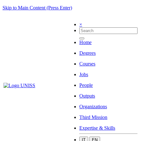
Skip to Main Content (Press Enter)
×
Home
Degrees
Courses
Jobs
People
Outputs
Organizations
Third Mission
Expertise & Skills
IT
EN