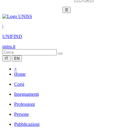
☰
|
UNIFIND
uniss.it
IT
EN
×
Home
Corsi
Insegnamenti
Professioni
Persone
Pubblicazioni