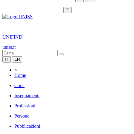
☰
|
UNIFIND
uniss.it
IT
EN
×
Home
Corsi
Insegnamenti
Professioni
Persone
Pubblicazioni