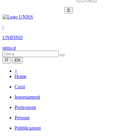
☰
|
UNIFIND
uniss.it
IT
EN
×
Home
Corsi
Insegnamenti
Professioni
Persone
Pubblicazioni