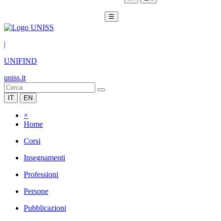
☰
|
UNIFIND
uniss.it
IT
EN
×
Home
Corsi
Insegnamenti
Professioni
Persone
Pubblicazioni