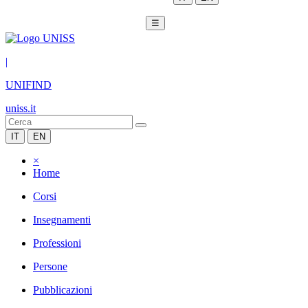
☰
|
UNIFIND
uniss.it
IT
EN
×
Home
Corsi
Insegnamenti
Professioni
Persone
Pubblicazioni