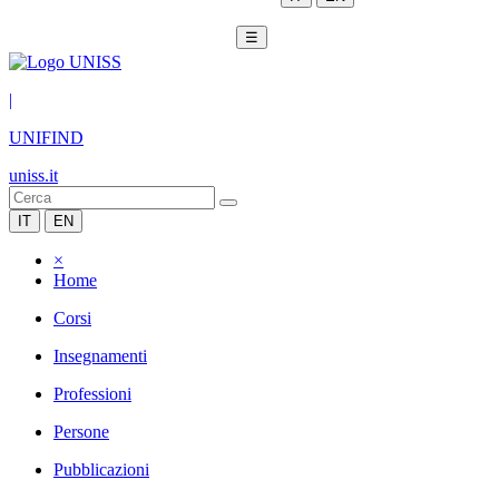
☰
|
UNIFIND
uniss.it
IT
EN
×
Home
Corsi
Insegnamenti
Professioni
Persone
Pubblicazioni