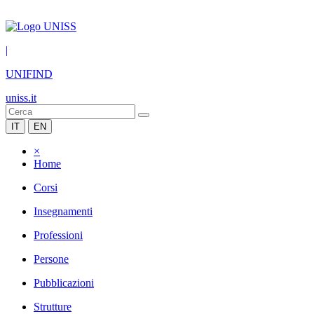
|
UNIFIND
uniss.it
IT
EN
×
Home
Corsi
Insegnamenti
Professioni
Persone
Pubblicazioni
Strutture