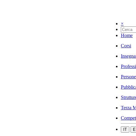
×
Home
Corsi
Insegna
Profess
Persone
Pubblic
Struttur
Terza M
Compet
IT
E