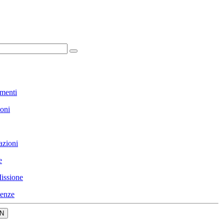
menti
ioni
azioni
e
issione
enze
N