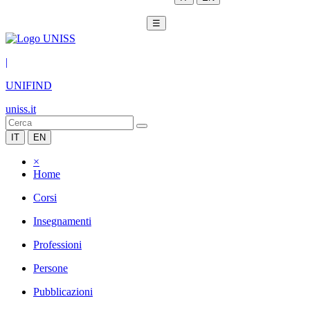
☰
|
UNIFIND
uniss.it
IT
EN
×
Home
Corsi
Insegnamenti
Professioni
Persone
Pubblicazioni