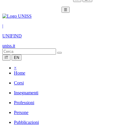
☰
|
UNIFIND
uniss.it
IT
EN
×
Home
Corsi
Insegnamenti
Professioni
Persone
Pubblicazioni