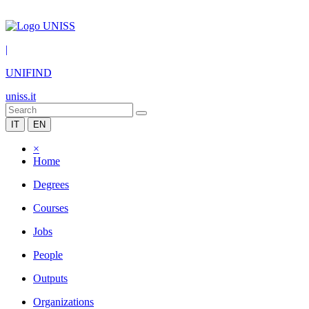
|
UNIFIND
uniss.it
IT
EN
×
Home
Degrees
Courses
Jobs
People
Outputs
Organizations