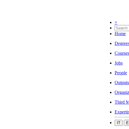
×
Home
Degree
Course
Jobs
People
Outputs
Organiz
Third M
Experti
IT
E