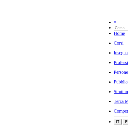
×
Home
Corsi
Insegna
Profess
Persone
Pubblic
Struttur
Terza M
Compet
IT
E