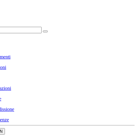
menti
ioni
azioni
e
issione
enze
N