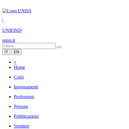
|
UNIFIND
uniss.it
IT
EN
×
Home
Corsi
Insegnamenti
Professioni
Persone
Pubblicazioni
Strutture