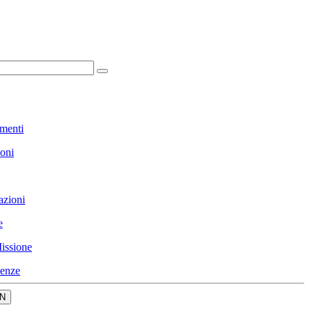
menti
ioni
azioni
e
issione
enze
N