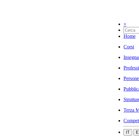
×
Home
Corsi
Insegna
Profess
Persone
Pubblic
Struttur
Terza M
Compet
IT
E