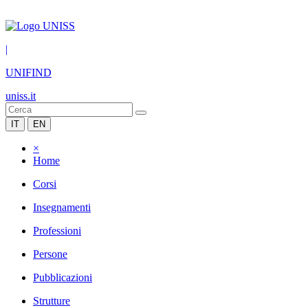
|
UNIFIND
uniss.it
IT
EN
×
Home
Corsi
Insegnamenti
Professioni
Persone
Pubblicazioni
Strutture