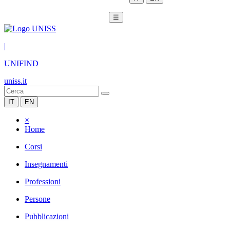
☰
|
UNIFIND
uniss.it
IT
EN
×
Home
Corsi
Insegnamenti
Professioni
Persone
Pubblicazioni