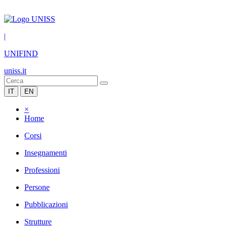
|
UNIFIND
uniss.it
IT
EN
×
Home
Corsi
Insegnamenti
Professioni
Persone
Pubblicazioni
Strutture