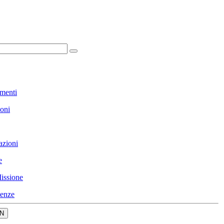
menti
ioni
azioni
e
issione
enze
N