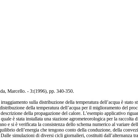
da, Marcello. - 3:(1996), pp. 340-350.
irraggiamento sulla distribuzione della temperatura dell’acqua è stato st
a distribuzione della temperatura dell’acqua per il miglioramento del pro
alla descrizione della propagazione del calore. L’esempio applicativo r
quale è stata installata una stazione agrometeorologica per la raccolta 
giano e si è verificata la consistenza dello schema numerico al variare del
quilibrio dell’energia che tengono conto della conduzione, della convezi
. Dalle simulazioni di diversi cicli giornalieri, costituiti dall’alternanz