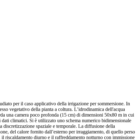
udiato per il caso applicativo della irrigazione per sommersione. In
cesso vegetativo della pianta a coltura. L’idrodinamica dell'acqua
iguarda una camera poco profonda (15 cm) di dimensioni 50x80 m in cui
di dati climatici. Si è utilizzato uno schema numerico bidimensionale
la discretizzazione spaziale e temporale. La diffusione della
one, del calore fornito dall’esterno per irraggiamento, di quello perso
a tra il riscaldamento diurno e il raffreddamento notturno con immissione