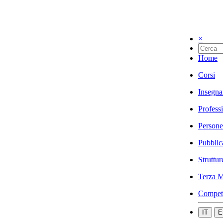
×
Home
Corsi
Insegna
Profess
Persone
Pubblic
Struttur
Terza M
Compet
IT
E