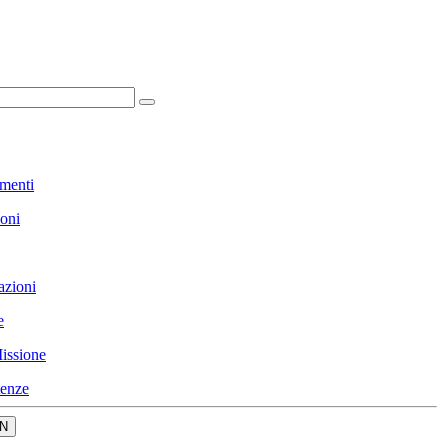
menti
ioni
azioni
e
issione
enze
N