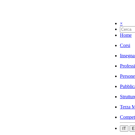
×
Home
Corsi
Insegna
Profess
Persone
Pubblic
Struttur
Terza M
Compet
IT
E