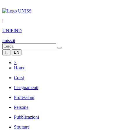
|
UNIFIND
uniss.it
IT
EN
×
Home
Corsi
Insegnamenti
Professioni
Persone
Pubblicazioni
Strutture