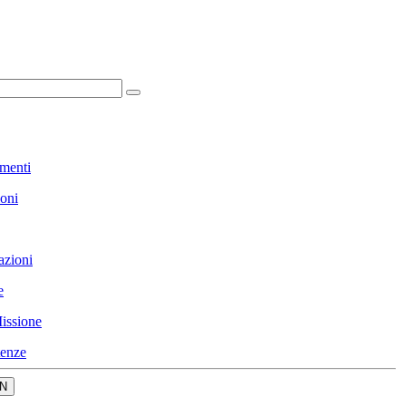
menti
ioni
azioni
e
issione
enze
N