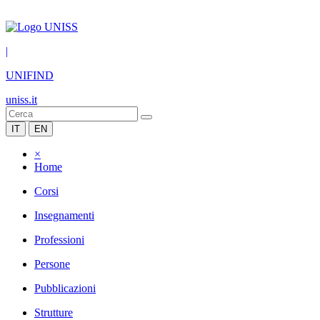
|
UNIFIND
uniss.it
IT
EN
×
Home
Corsi
Insegnamenti
Professioni
Persone
Pubblicazioni
Strutture