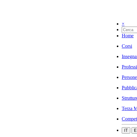
×
Home
Corsi
Insegna
Profess
Persone
Pubblic
Struttur
Terza M
Compet
IT
E