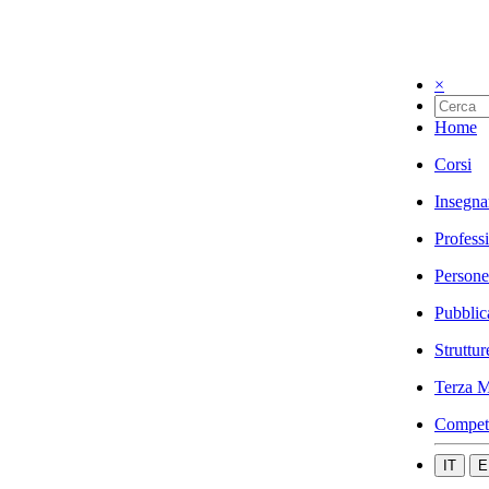
×
Home
Corsi
Insegna
Profess
Persone
Pubblic
Struttur
Terza M
Compet
IT
E