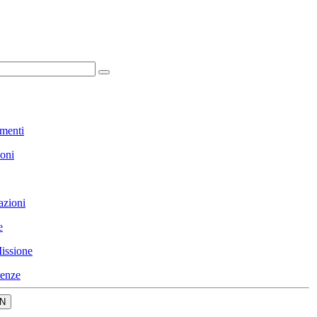
menti
ioni
azioni
e
issione
enze
N