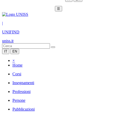
☰
|
UNIFIND
uniss.it
IT
EN
×
Home
Corsi
Insegnamenti
Professioni
Persone
Pubblicazioni