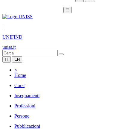
☰
|
UNIFIND
uniss.it
IT
EN
×
Home
Corsi
Insegnamenti
Professioni
Persone
Pubblicazioni