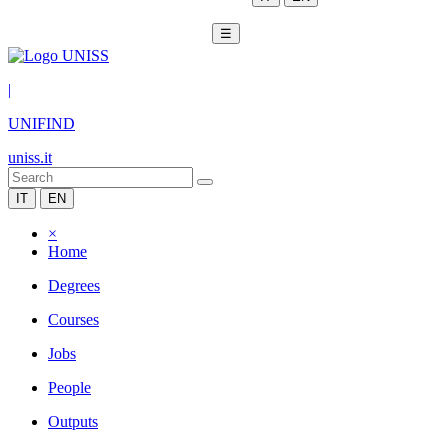
☰
|
UNIFIND
uniss.it
IT
EN
×
Home
Degrees
Courses
Jobs
People
Outputs