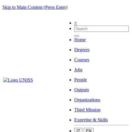
Skip to Main Content (Press Enter)
×
Home
Degrees
Courses
Jobs
People
Outputs
Organizations
Third Mission
Expertise & Skills
IT
EN