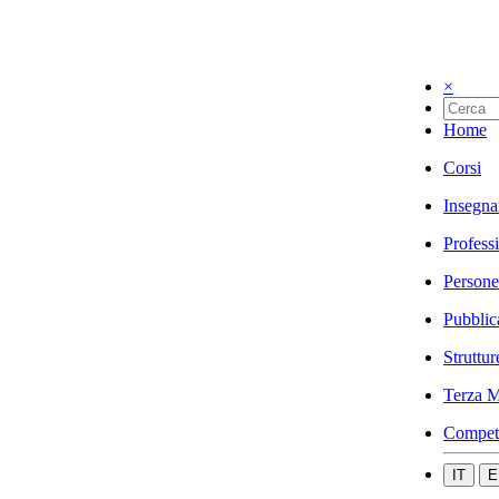
×
Home
Corsi
Insegna
Profess
Persone
Pubblic
Struttur
Terza M
Compet
IT
E