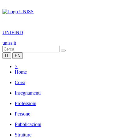
|
UNIFIND
uniss.it
IT
EN
×
Home
Corsi
Insegnamenti
Professioni
Persone
Pubblicazioni
Strutture