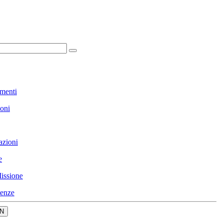
menti
ioni
azioni
e
issione
enze
N