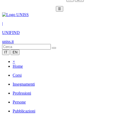
☰
|
UNIFIND
uniss.it
IT
EN
×
Home
Corsi
Insegnamenti
Professioni
Persone
Pubblicazioni