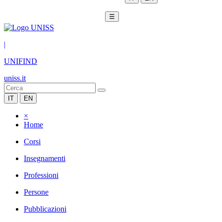
☰
|
UNIFIND
uniss.it
IT
EN
×
Home
Corsi
Insegnamenti
Professioni
Persone
Pubblicazioni