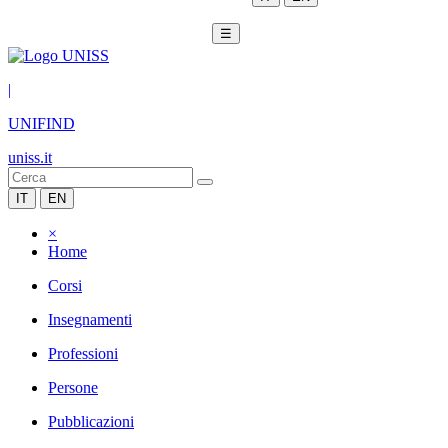
☰
|
UNIFIND
uniss.it
IT
EN
×
Home
Corsi
Insegnamenti
Professioni
Persone
Pubblicazioni