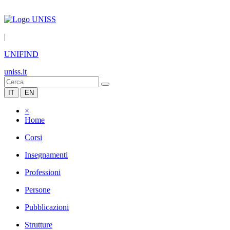
|
UNIFIND
uniss.it
IT
EN
×
Home
Corsi
Insegnamenti
Professioni
Persone
Pubblicazioni
Strutture