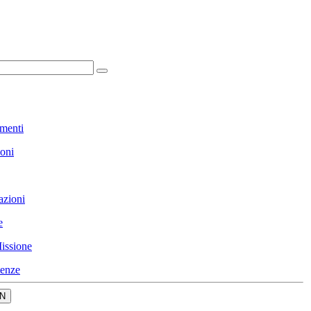
menti
ioni
azioni
e
issione
enze
N