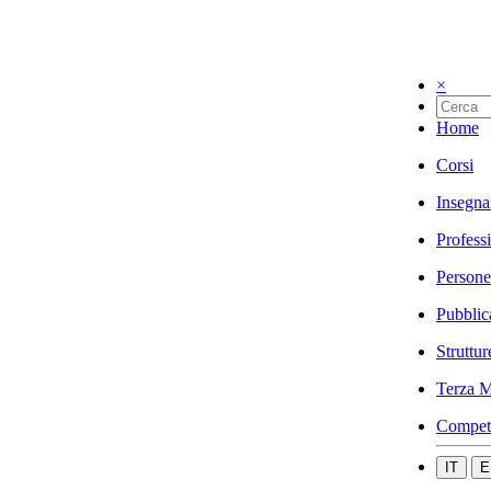
×
Home
Corsi
Insegna
Profess
Persone
Pubblic
Struttur
Terza M
Compet
IT
E