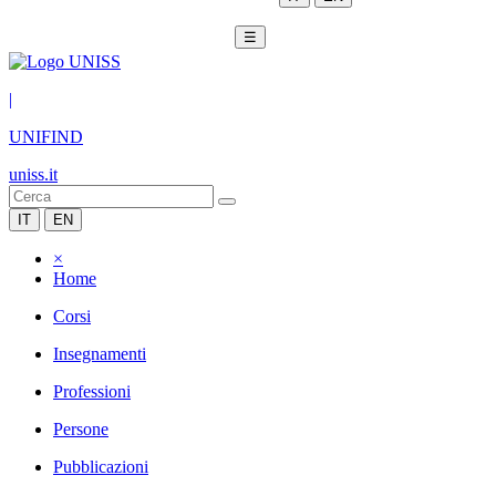
☰
|
UNIFIND
uniss.it
IT
EN
×
Home
Corsi
Insegnamenti
Professioni
Persone
Pubblicazioni