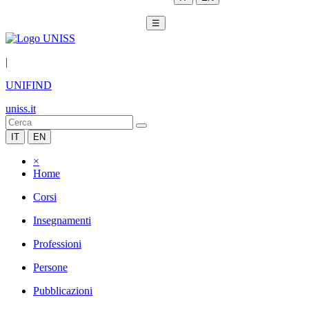
☰
|
UNIFIND
uniss.it
IT
EN
×
Home
Corsi
Insegnamenti
Professioni
Persone
Pubblicazioni