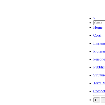
×
Home
Corsi
Insegna
Profess
Persone
Pubblic
Struttur
Terza M
Compet
IT
E