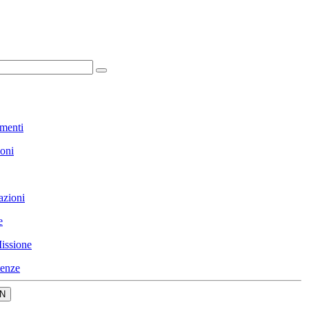
menti
ioni
azioni
e
issione
enze
N