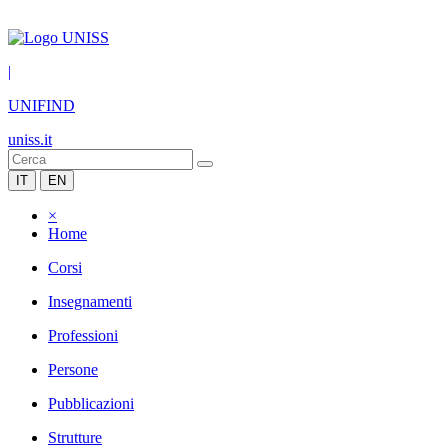
|
UNIFIND
uniss.it
IT
EN
×
Home
Corsi
Insegnamenti
Professioni
Persone
Pubblicazioni
Strutture