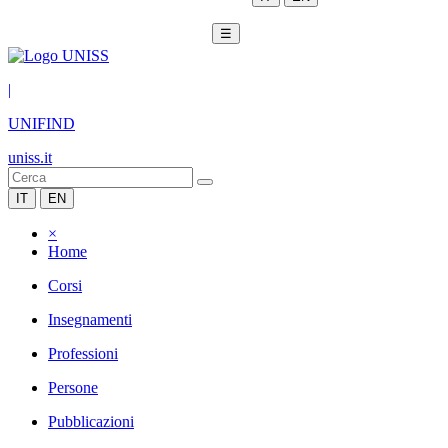
☰
|
UNIFIND
uniss.it
IT
EN
×
Home
Corsi
Insegnamenti
Professioni
Persone
Pubblicazioni