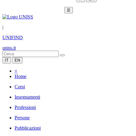
☰
|
UNIFIND
uniss.it
IT
EN
×
Home
Corsi
Insegnamenti
Professioni
Persone
Pubblicazioni