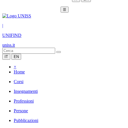
☰
|
UNIFIND
uniss.it
IT
EN
×
Home
Corsi
Insegnamenti
Professioni
Persone
Pubblicazioni