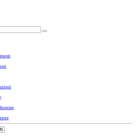
menti
ioni
azioni
e
issione
enze
N