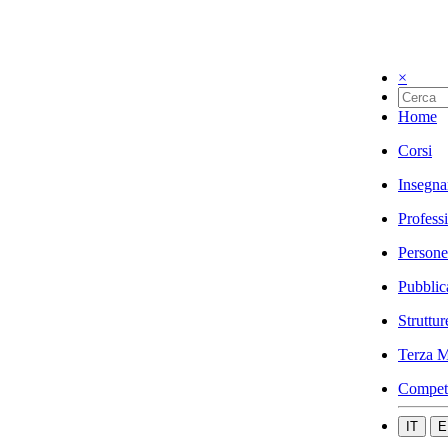
×
Home
Corsi
Insegna
Profess
Persone
Pubblic
Struttur
Terza M
Compet
IT
E