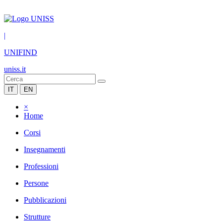
|
UNIFIND
uniss.it
IT
EN
×
Home
Corsi
Insegnamenti
Professioni
Persone
Pubblicazioni
Strutture