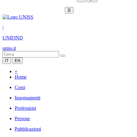
☰
|
UNIFIND
uniss.it
IT
EN
×
Home
Corsi
Insegnamenti
Professioni
Persone
Pubblicazioni