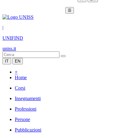
☰
|
UNIFIND
uniss.it
IT
EN
×
Home
Corsi
Insegnamenti
Professioni
Persone
Pubblicazioni