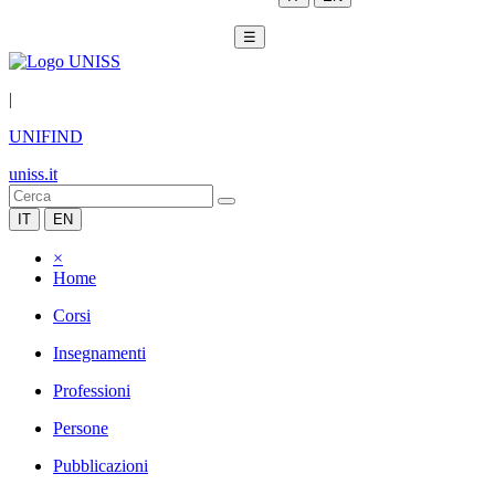
☰
|
UNIFIND
uniss.it
IT
EN
×
Home
Corsi
Insegnamenti
Professioni
Persone
Pubblicazioni