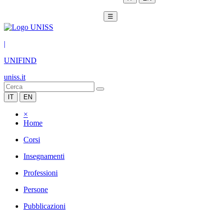
☰
|
UNIFIND
uniss.it
IT
EN
×
Home
Corsi
Insegnamenti
Professioni
Persone
Pubblicazioni