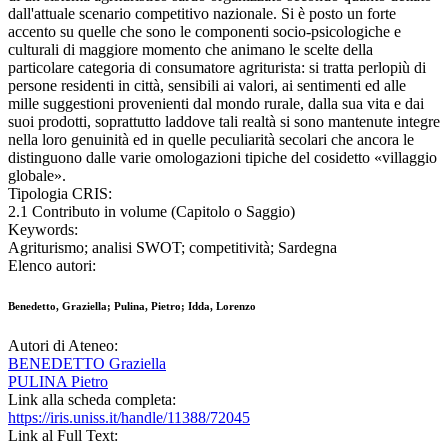
dall'attuale scenario competitivo nazionale. Si è posto un forte
accento su quelle che sono le componenti socio-psicologiche e
culturali di maggiore momento che animano le scelte della
particolare categoria di consumatore agriturista: si tratta perlopiù di
persone residenti in città, sensibili ai valori, ai sentimenti ed alle
mille suggestioni provenienti dal mondo rurale, dalla sua vita e dai
suoi prodotti, soprattutto laddove tali realtà si sono mantenute integre
nella loro genuinità ed in quelle peculiarità secolari che ancora le
distinguono dalle varie omologazioni tipiche del cosidetto «villaggio
globale».
Tipologia CRIS:
2.1 Contributo in volume (Capitolo o Saggio)
Keywords:
Agriturismo; analisi SWOT; competitività; Sardegna
Elenco autori:
Benedetto, Graziella; Pulina, Pietro; Idda, Lorenzo
Autori di Ateneo:
BENEDETTO Graziella
PULINA Pietro
Link alla scheda completa:
https://iris.uniss.it/handle/11388/72045
Link al Full Text: