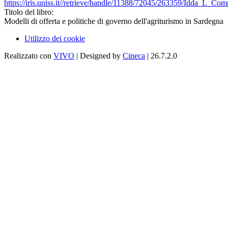
https://iris.uniss.it//retrieve/handle/11388/72045/263359/Idda_L_Co
Titolo del libro:
Modelli di offerta e politiche di governo dell'agriturismo in Sardegna
Utilizzo dei cookie
Realizzato con
VIVO
| Designed by
Cineca
| 26.7.2.0