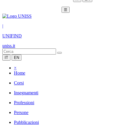
☰
|
UNIFIND
uniss.it
IT
EN
×
Home
Corsi
Insegnamenti
Professioni
Persone
Pubblicazioni